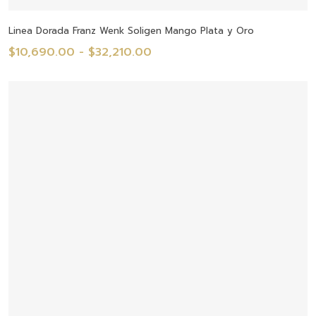
Seleccionar Opciones
Linea Dorada Franz Wenk Soligen Mango Plata y Oro
Rango
$
10,690.00
-
$
32,210.00
de
precios:
desde
$10,690.00
hasta
$32,210.00