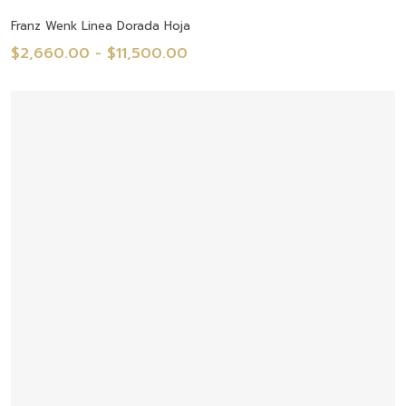
Seleccionar Opciones
Franz Wenk Linea Dorada Hoja
Rango
$
2,660.00
-
$
11,500.00
de
precios:
desde
$2,660.00
hasta
$11,500.00