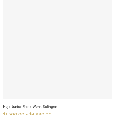
Seleccionar Opciones
Hoja Junior Franz Wenk Solingen
Rango
$
1,500.00
-
$
4,880.00