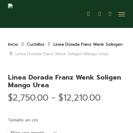
Skip
Menu
to
search
account
main
content
Inicio
Cuchillos
Linea Dorada Franz Wenk Solingen
Linea Dorada Franz Wenk Soligen Mango Urea
Linea Dorada Franz Wenk Soligen
Mango Urea
Rango
$
2,750.00
-
$
12,210.00
de
precios:
Tamaño en cm:
desde