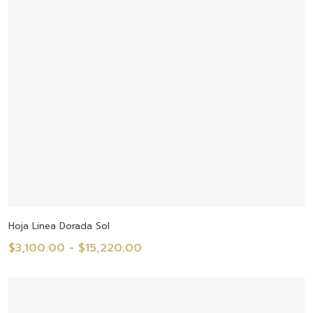
Seleccionar Opciones
Hoja Linea Dorada Sol
Rango
$
3,100.00
-
$
15,220.00
de
precios:
desde