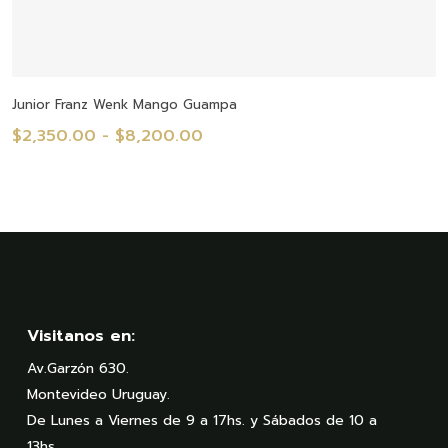
Seleccionar Opciones
Junior Franz Wenk Mango Guampa
Rango
$
2,350.00
-
$
8,200.00
de
precios:
desde
$2,350.00
hasta
$8,200.00
Visitanos en:
Av.Garzón 630.
Montevideo Uruguay.
De Lunes a Viernes de 9 a 17hs. y Sábados de 10 a
13hs.