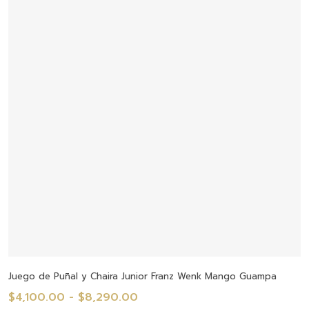
$3,100.00
hasta
$15,220.00
Seleccionar Opciones
Juego de Puñal y Chaira Junior Franz Wenk Mango Guampa
Rango
$
4,100.00
-
$
8,290.00