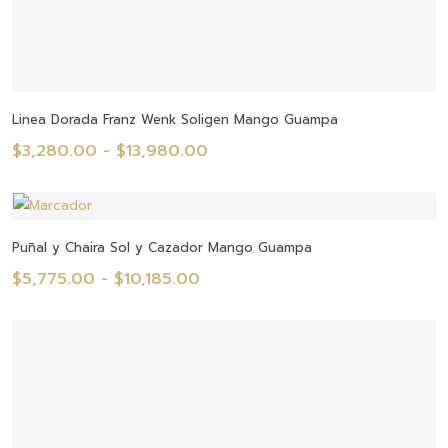
Seleccionar Opciones
Linea Dorada Franz Wenk Soligen Mango Guampa
Rango
$
3,280.00
-
$
13,980.00
de
precios:
desde
Seleccionar Opciones
Puñal y Chaira Sol y Cazador Mango Guampa
$3,280.00
Rango
$
5,775.00
-
$
10,185.00
hasta
de
$13,980.00
precios:
desde
$5,775.00
hasta
$10,185.00