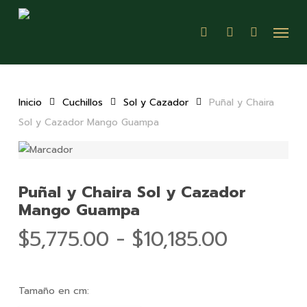
Skip
Menu
to
search
account
main
content
Inicio
Cuchillos
Sol y Cazador
Puñal y Chaira
Sol y Cazador Mango Guampa
Puñal y Chaira Sol y Cazador
Mango Guampa
Rango
$
5,775.00
-
$
10,185.00
de
precios:
Tamaño en cm:
desde