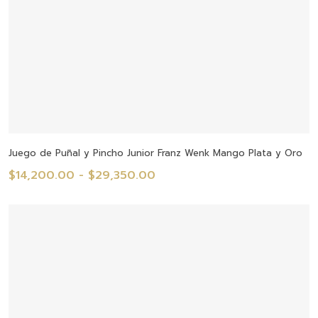
Seleccionar Opciones
Juego de Puñal y Pincho Junior Franz Wenk Mango Plata y Oro
Rango
$
14,200.00
-
$
29,350.00
de
precios:
desde
$14,200.00
hasta
$29,350.00