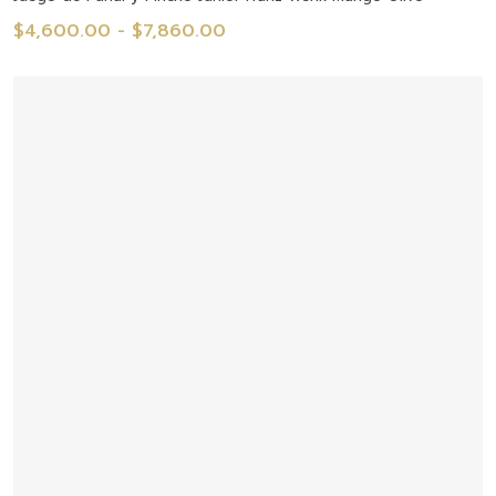
Rango
$
4,600.00
-
$
7,860.00
de
precios:
desde
$4,600.00
hasta
$7,860.00