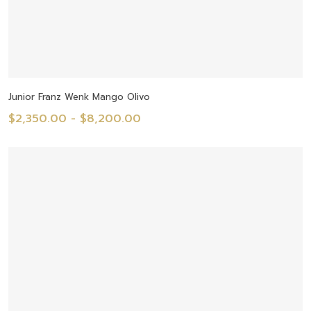
Seleccionar Opciones
Junior Franz Wenk Mango Olivo
Rango
$
2,350.00
-
$
8,200.00
de
precios:
desde
$2,350.00
hasta
$8,200.00