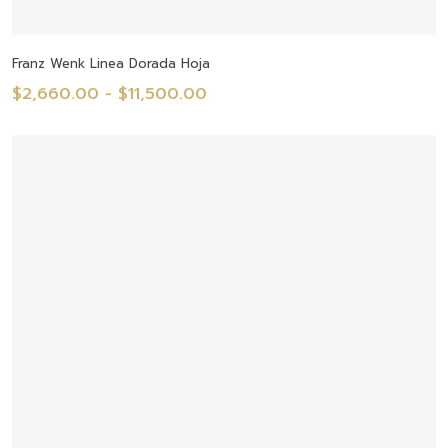
Seleccionar Opciones
Franz Wenk Linea Dorada Hoja
Rango
$
2,660.00
-
$
11,500.00
de
precios:
desde
$2,660.00
hasta
$11,500.00