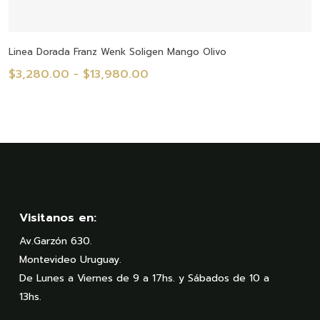
Seleccionar Opciones
Linea Dorada Franz Wenk Soligen Mango Olivo
Rango
$
3,280.00
-
$
13,980.00
de
precios:
desde
$3,280.00
hasta
$13,980.00
Visitanos en:
Av.Garzón 630.
Montevideo Uruguay.
De Lunes a Viernes de 9 a 17hs. y Sábados de 10 a
13hs.