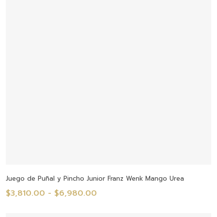
hasta
$15,220.00
Seleccionar Opciones
Juego de Puñal y Pincho Junior Franz Wenk Mango Urea
Rango
$
3,810.00
-
$
6,980.00
de