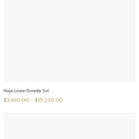
Seleccionar Opciones
Hoja Linea Dorada Sol
Rango
$
3,100.00
-
$
15,220.00
de
precios:
desde
$3,100.00