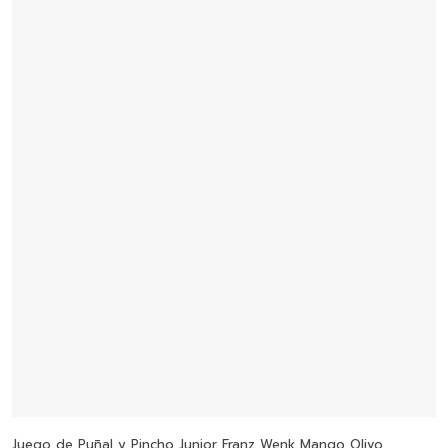
precios:
desde
$3,810.00
hasta
$6,980.00
Seleccionar Opciones
Juego de Puñal y Pincho Junior Franz Wenk Mango Olivo