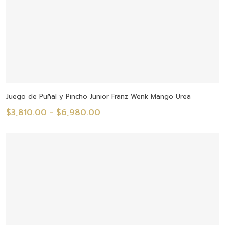
Seleccionar Opciones
Juego de Puñal y Pincho Junior Franz Wenk Mango Urea
Rango
$
3,810.00
-
$
6,980.00
de
precios:
desde
$3,810.00
hasta
$6,980.00