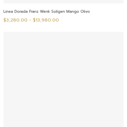
Seleccionar Opciones
Linea Dorada Franz Wenk Soligen Mango Olivo
Rango
$
3,280.00
-
$
13,980.00
de
precios:
desde
$3,280.00
hasta
$13,980.00