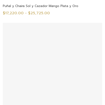
desde
Seleccionar Opciones
Puñal y Chaira Sol y Cazador Mango Plata y Oro
$4,100.00
Rango
$
17,220.00
-
$
25,725.00
hasta
de
$8,290.00
precios:
desde
$17,220.00
hasta
$25,725.00