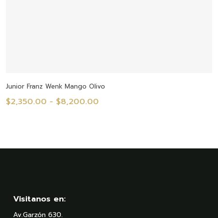
Seleccionar Opciones
Junior Franz Wenk Mango Olivo
Rango
$
2,350.00
-
$
8,200.00
de
precios:
desde
$2,350.00
hasta
$8,200.00
Visitanos en:
Av.Garzón 630.