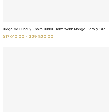
Seleccionar Opciones
Juego de Puñal y Chaira Junior Franz Wenk Mango Plata y Oro
Rango
$
17,610.00
-
$
29,820.00
de
precios:
desde
$17,610.00
hasta
$29,820.00