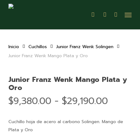
Skip
Menu
to
search
account
main
content
Inicio
Cuchillos
Junior Franz Wenk Solingen
Junior Franz Wenk Mango Plata y Oro
Junior Franz Wenk Mango Plata y
Oro
Rango
$
9,380.00
-
$
29,190.00
de
precios
Cuchillo hoja de acero al carbono Solingen. Mango de
desde
Plata y Oro
$9,380