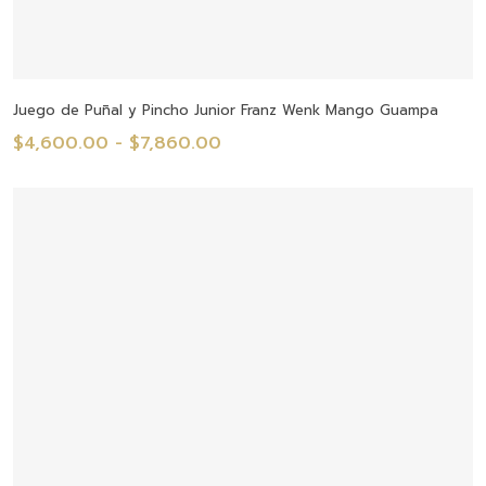
Seleccionar Opciones
Juego de Puñal y Pincho Junior Franz Wenk Mango Guampa
Rango
$
4,600.00
-
$
7,860.00
de
precios:
desde
$4,600.00
hasta
$7,860.00