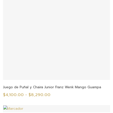
$32,210.00
Seleccionar Opciones
Juego de Puñal y Chaira Junior Franz Wenk Mango Guampa
Rango
$
4,100.00
-
$
8,290.00
de
precios: