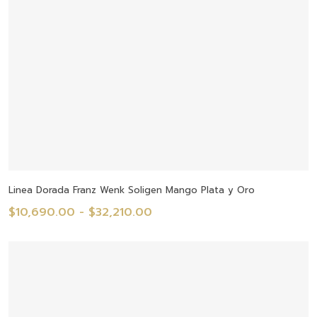
Seleccionar Opciones
Linea Dorada Franz Wenk Soligen Mango Plata y Oro
Rango
$
10,690.00
-
$
32,210.00
de
precios:
desde
$10,690.00
hasta