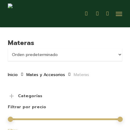
Skip
Menu
to
search
account
main
content
Materas
Inicio
Mates y Accesorios
Materas
Categorías
Filtrar por precio
Pre
Pre