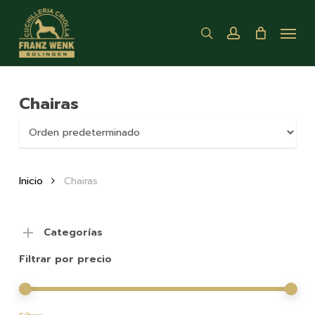
Skip
Menu
to
search
account
main
content
Chairas
Inicio
Chairas
Categorías
Filtrar por precio
Pre
Pre