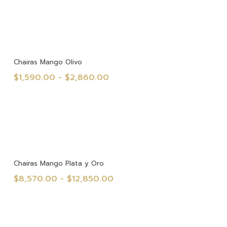
precios:
desde
$1,590.00
hasta
$2,860.00
Seleccionar Opciones
Chairas Mango Olivo
Rango
$
1,590.00
-
$
2,860.00
de
precios:
desde
$1,590.00
hasta
$2,860.00
Seleccionar Opciones
Chairas Mango Plata y Oro
Rango
$
8,570.00
-
$
12,850.00
de
precios:
desde