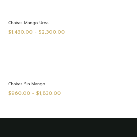
$8,570.00
hasta
$12,850.00
Seleccionar Opciones
Chairas Mango Urea
Rango
$
1,430.00
-
$
2,300.00
de
precios:
desde
$1,430.00
hasta
$2,300.00
Seleccionar Opciones
Chairas Sin Mango
Rango
$
960.00
-
$
1,830.00
de
precios:
desde
$960.00
hasta