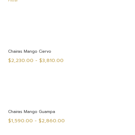
Filtrar
mín
máx
Seleccionar Opciones
Chairas Mango Ciervo
Rango
$
2,230.00
-
$
3,810.00
de
precios:
desde
$2,230.00
hasta
$3,810.00
Seleccionar Opciones
Chairas Mango Guampa
Rango
$
1,590.00
-
$
2,860.00
de