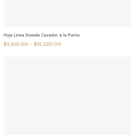
Seleccionar Opciones
Hoja Linea Dorada Cazador a la Punta
Rango
$
3,100.00
-
$
15,220.00
de
precios:
desde
$3,100.00
hasta
$15,220.00