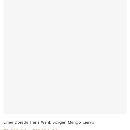
desde
$2,660.00
hasta
$11,500.00
Seleccionar Opciones
Linea Dorada Franz Wenk Soligen Mango Ciervo