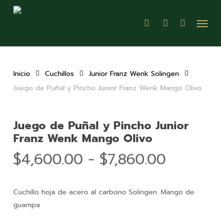
Skip
Menu
to
search
account
main
content
Inicio
Cuchillos
Junior Franz Wenk Solingen
Juego de Puñal y Pincho Junior Franz Wenk Mango Olivo
Juego de Puñal y Pincho Junior
Franz Wenk Mango Olivo
Rango
$
4,600.00
-
$
7,860.00
de
precios:
Cuchillo hoja de acero al carbono Solingen. Mango de
desde
guampa
$4,600.