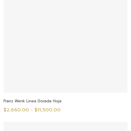
$10,590.00
Seleccionar Opciones
Franz Wenk Linea Dorada Hoja
Rango
$
2,660.00
-
$
11,500.00
de
precios: