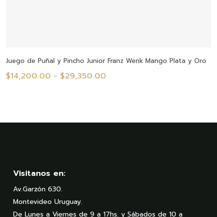
Seleccionar Opciones
Juego de Puñal y Pincho Junior Franz Wenk Mango Plata y Oro
Rango
$
14,200.00
-
$
29,350.00
de
precios:
desde
$14,200.00
hasta
$29,350.00
Visitanos en:
Av.Garzón 630.
Montevideo Uruguay.
De Lunes a Viernes de 9 a 17hs. y Sábados de 10 a