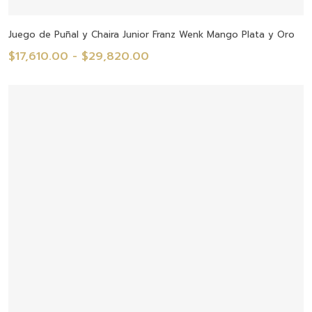
Seleccionar Opciones
Juego de Puñal y Chaira Junior Franz Wenk Mango Plata y Oro
Rango
$
17,610.00
-
$
29,820.00
de
precios:
desde
$17,610.00
hasta
$29,820.00