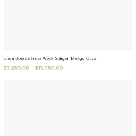
Seleccionar Opciones
Linea Dorada Franz Wenk Soligen Mango Olivo
Rango
$
3,280.00
-
$
13,980.00
de
precios:
desde
$3,280.00
hasta
$13,980.00