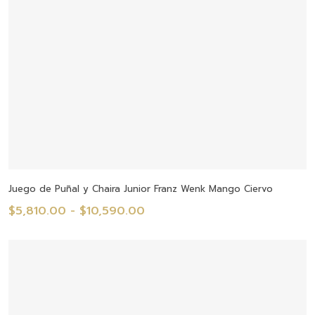
Seleccionar Opciones
Juego de Puñal y Chaira Junior Franz Wenk Mango Ciervo
Rango
$
5,810.00
-
$
10,590.00
de
precios:
desde
$5,810.00
hasta