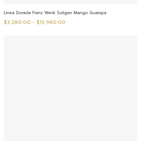
Seleccionar Opciones
Linea Dorada Franz Wenk Soligen Mango Guampa
Rango
$
3,280.00
-
$
13,980.00
de
precios:
desde
$3,280.00
hasta
$13,980.00