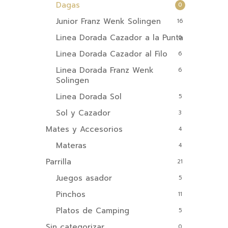
Dagas
0
Junior Franz Wenk Solingen
16
Linea Dorada Cazador a la Punta
6
Linea Dorada Cazador al Filo
6
Linea Dorada Franz Wenk
6
Solingen
Linea Dorada Sol
5
Sol y Cazador
3
Mates y Accesorios
4
Materas
4
Parrilla
21
Juegos asador
5
Pinchos
11
Platos de Camping
5
Sin categorizar
0