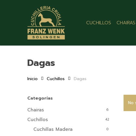
Skip
to
main
CUCHILLOS
CHAIRAS
content
Dagas
Inicio
Cuchillos
Dagas
Categorías
No 
Chairas
6
Cuchillos
42
Cuchillas Madera
0