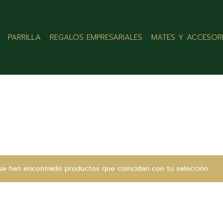
PARRILLA
REGALOS EMPRESARIALES
MATES Y ACCESOR
se han encontrado productos que coincidan con tu selección.