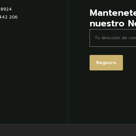
Mantenet
9 8924
 442 206
nuestro N