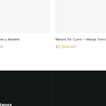
Añadir Al Carrito
Añadir Al Carrito
ela y Madera
Matera De Cuero – Manija Tren
00
$
2,500.00
tanos