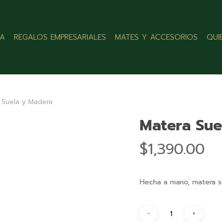
LA
REGALOS EMPRESARIALES
MATES Y ACCESORIOS
QUI
 Suela y Madera
Matera Sue
$
1,390.00
Hecha a mano, matera s