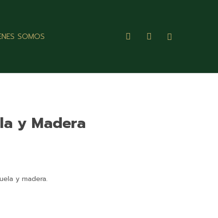
search
account
ENES SOMOS
la y Madera
uela y madera.