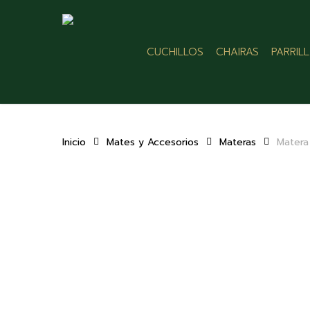
Skip
to
main
CUCHILLOS
CHAIRAS
PARRIL
content
Inicio
Mates y Accesorios
Materas
Matera