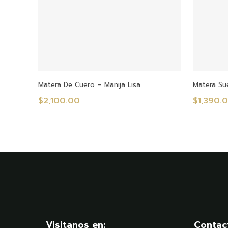
Añadir Al Carrito
Matera De Cuero – Manija Lisa
Matera Su
$
2,100.00
$
1,390.
Visitanos en:
Contac