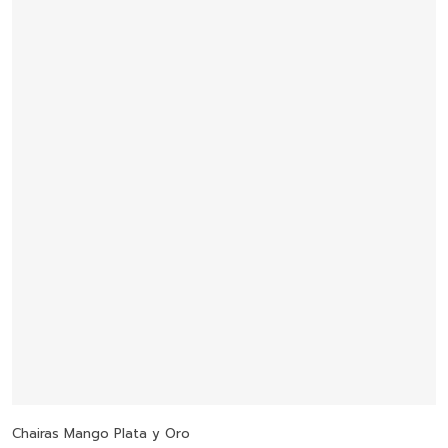
desde
$1,590.00
hasta
$2,860.00
Seleccionar Opciones
Chairas Mango Plata y Oro