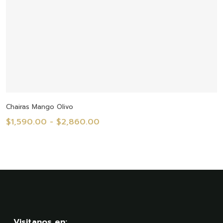
Seleccionar Opciones
Chairas Mango Olivo
Rango
$
1,590.00
-
$
2,860.00
de
precios:
desde
$1,590.00
hasta
$2,860.00
Visitanos en: