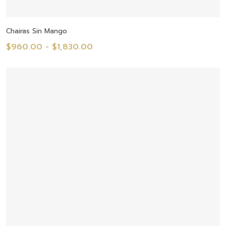
Seleccionar Opciones
Chairas Sin Mango
Rango
$
960.00
-
$
1,830.00
de
precios:
desde
$960.00
hasta
$1,830.00