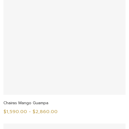
Seleccionar Opciones
Chairas Mango Guampa
Rango
$
1,590.00
-
$
2,860.00
de
precios: