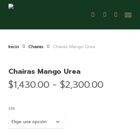
Skip
Menu
to
search
account
main
content
Inicio
Chairas
Chairas Mango Urea
Chairas Mango Urea
Rango
$
1,430.00
-
$
2,300.00
de
precios:
cm
desde
$1,430.0
hasta