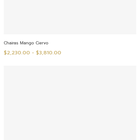
Seleccionar Opciones
Chairas Mango Ciervo
Rango
$
2,230.00
-
$
3,810.00
de
precios:
desde
$2,230.00
hasta
$3,810.00