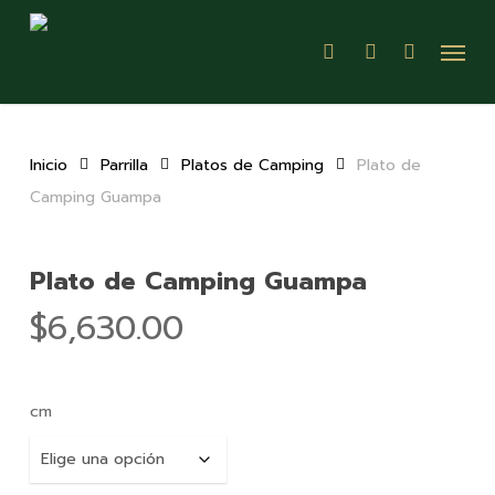
Skip
Menu
to
search
account
main
content
Inicio
Parrilla
Platos de Camping
Plato de
Camping Guampa
Plato de Camping Guampa
$
6,630.00
cm