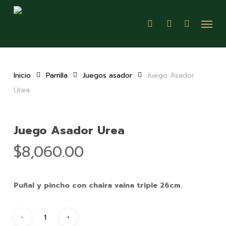
Skip
Menu
to
search
account
main
content
Inicio
Parrilla
Juegos asador
Juego Asador
Urea
Juego Asador Urea
$
8,060.00
Puñal y pincho con chaira vaina triple 26cm.