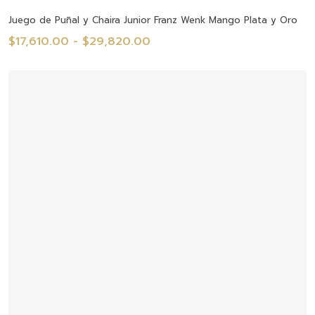
Seleccionar Opciones
Juego de Puñal y Chaira Junior Franz Wenk Mango Plata y Oro
Rango
$
17,610.00
-
$
29,820.00
de
precios:
desde
$17,610.00
hasta
$29,820.00