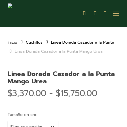
Skip
Menu
to
search
account
main
content
Inicio
Cuchillos
Linea Dorada Cazador a la Punta
Linea Dorada Cazador a la Punta Mango Urea
Linea Dorada Cazador a la Punta
Mango Urea
Rango
$
3,370.00
-
$
15,750.00
de
precios
Tamaño en cm:
desde