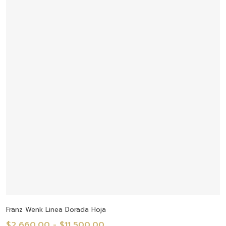
Seleccionar Opciones
Franz Wenk Linea Dorada Hoja
Rango
$
2,660.00
-
$
11,500.00