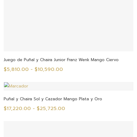
Seleccionar Opciones
Juego de Puñal y Chaira Junior Franz Wenk Mango Ciervo
Rango
$
5,810.00
-
$
10,590.00
de
precios:
desde
Seleccionar Opciones
Puñal y Chaira Sol y Cazador Mango Plata y Oro
$5,810.00
Rango
$
17,220.00
-
$
25,725.00
hasta
de
$10,590.00
precios:
desde