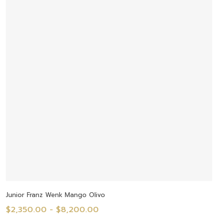
$17,220.00
hasta
$25,725.00
Seleccionar Opciones
Junior Franz Wenk Mango Olivo
Rango
$
2,350.00
-
$
8,200.00