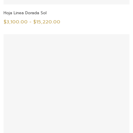
Seleccionar Opciones
Hoja Linea Dorada Sol
Rango
$
3,100.00
-
$
15,220.00
de
precios:
desde
$3,100.00
hasta
$15,220.00