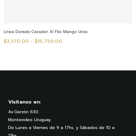
Seleccionar Opciones
Linea Dorada Cazador Al Filo Mango Urea
Rango
$
3,370.00
-
$
15,750.00
de
precios:
desde
$3,370.00
hasta
$15,750.00
Visitanos en:
Av.Garzón 630.
Montevideo Uruguay.
De Lunes a Viernes de 9 a 17hs. y Sábados de 10 a
13hs.