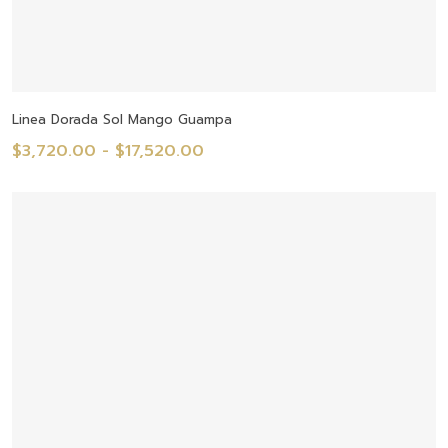
Seleccionar Opciones
Linea Dorada Sol Mango Guampa
Rango
$
3,720.00
-
$
17,520.00
de
precios:
desde
$3,720.00
hasta
$17,520.00