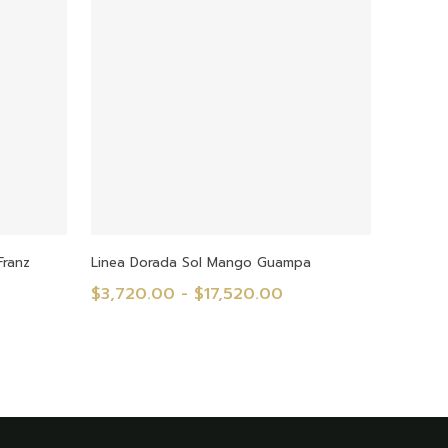
10,690.00
$3,280.00
asta
hasta
32,210.00
$13,980.00
s
Seleccionar Opciones
Franz
Linea Dorada Sol Mango Guampa
Rango
$
3,720.00
-
$
17,520.00
ngo
de
e
precios:
ecios:
desde
sde
$3,720.00
,790.00
hasta
sta