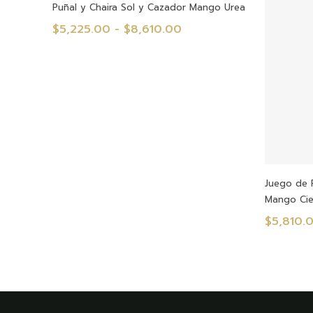
Seleccionar Opciones
Puñal y Chaira Sol y Cazador Mango Urea
hasta
Rango
$
5,225.00
-
$
8,610.00
$8,200.00
de
precios:
desde
$5,225.00
hasta
$8,610.00
Juego de P
Mango Cie
$
5,810.