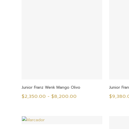
Seleccionar Opciones
Junior Franz Wenk Mango Olivo
Junior Fr
Rango
$
2,350.00
-
$
8,200.00
$
9,380.
de
precios:
desde
$2,350.00