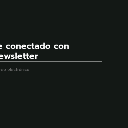
$17,520.00
,840.00
e conectado con
ewsletter