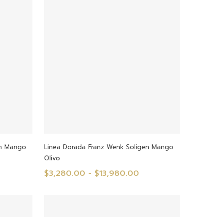
s
Seleccionar Opciones
en Mango
Linea Dorada Franz Wenk Soligen Mango
Olivo
ango
Rango
$
3,280.00
-
$
13,980.00
e
de
recios:
precios:
esde
desde