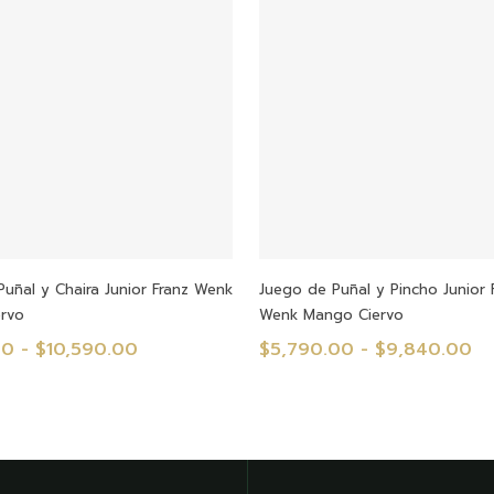
$
hasta
h
$29,190.00
$
Seleccionar Opciones
Seleccionar Opcione
uñal y Chaira Junior Franz Wenk
Juego de Puñal y Pincho Junior 
rvo
Wenk Mango Ciervo
Rango
Ra
00
-
$
10,590.00
$
5,790.00
-
$
9,840.00
de
d
precios:
pr
desde
de
$5,810.00
$5
hasta
ha