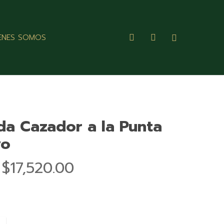
search
account
ENES SOMOS
da Cazador a la Punta
vo
Rango
$
17,520.00
de
precios:
desde