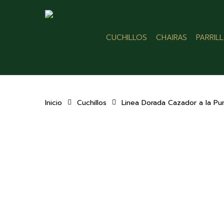
Skip
to
main
CUCHILLOS
CHAIRAS
PARRIL
content
Inicio
Cuchillos
Linea Dorada Cazador a la Pu