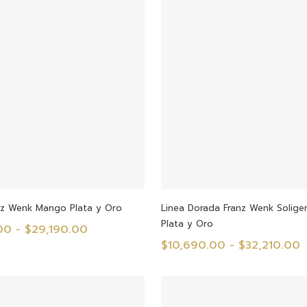
Seleccionar Opciones
Seleccionar Opcione
anz Wenk Mango Plata y Oro
Linea Dorada Franz Wenk Solig
Plata y Oro
Rango
00
-
$
29,190.00
R
$
10,690.00
-
$
32,210.00
de
d
precios:
p
desde
d
$9,380.00