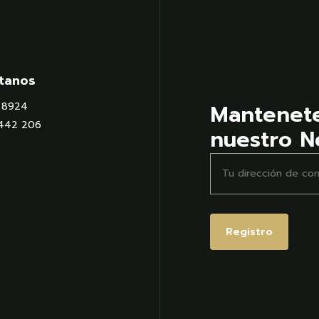
$10,590.00
$9
tanos
Mantenet
9 8924
 442 206
nuestro N