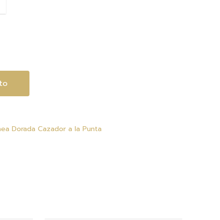
$3,720.00
hasta
$17,520.00
to
nea Dorada Cazador a la Punta