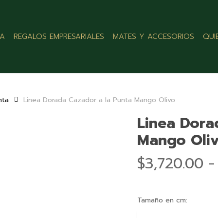
LA
REGALOS EMPRESARIALES
MATES Y ACCESORIOS
QUI
nta
Linea Dorada Cazador a la Punta Mango Olivo
Linea Dora
Mango Oli
$
3,720.00
-
Tamaño en cm: