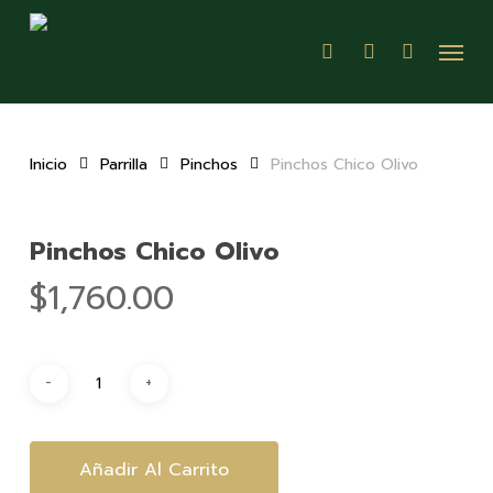
Skip
Menu
to
search
account
main
content
Inicio
Parrilla
Pinchos
Pinchos Chico Olivo
Pinchos Chico Olivo
$
1,760.00
Añadir Al Carrito