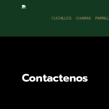
Skip
to
main
CUCHILLOS
CHAIRAS
PARRIL
content
Contactenos