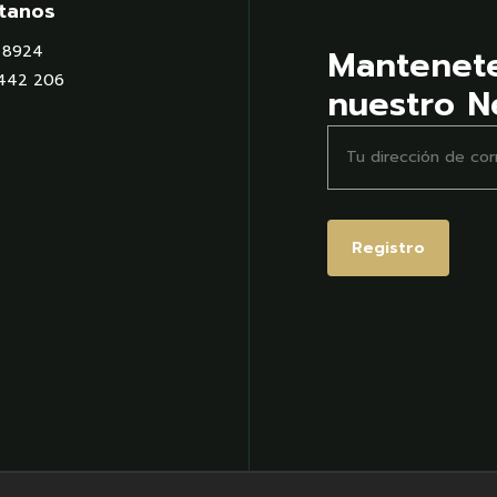
tanos
Mantenet
9 8924
 442 206
nuestro N